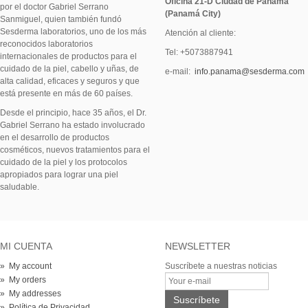
Oficina 21-D Ciudad de Panamá
por el doctor Gabriel Serrano
(Panamá City)
Sanmiguel, quien también fundó
Sesderma laboratorios, uno de los más
Atención al cliente:
reconocidos laboratorios
Tel: +5073887941
internacionales de productos para el
cuidado de la piel, cabello y uñas, de
e-mail:
info.panama@sesderma.com
alta calidad, eficaces y seguros y que
está presente en más de 60 países.
Desde el principio, hace 35 años, el Dr.
Gabriel Serrano ha estado involucrado
en el desarrollo de productos
cosméticos, nuevos tratamientos para el
cuidado de la piel y los protocolos
apropiados para lograr una piel
saludable.
MI CUENTA
NEWSLETTER
» My account
Suscríbete a nuestras noticias
» My orders
» My addresses
» Política de Privacidad