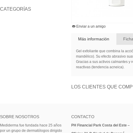
CATEGORÍAS
Enviar a un amigo
Más información
Fich
Gel exfoliante que combina la acció
mandélico). Su efecto abrasivo suav
Gracias a sus activos calmantes y r
reactivas (tendencia acneica).
LOS CLIENTES QUE COM
SOBRE NOSOTROS
CONTACTO
Mediderma fue fundada hace 25 años
PH Financial Park Costa del Este –
por un grupo de dermatólogos dirigido